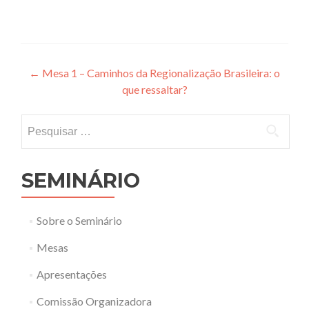
Post
←
Mesa 1 – Caminhos da Regionalização Brasileira: o
que ressaltar?
navigation
Pesquisar
por:
SEMINÁRIO
Sobre o Seminário
Mesas
Apresentações
Comissão Organizadora